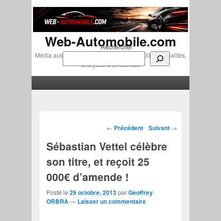
Web-Automobile.com
Rechercher
Média automobile indépendant depuis 2007 • Actualités,
analyses & tendances
Menu principal
Aller au contenu principal
Aller au contenu secondaire
Navigation des articles
←
Précédent
Suivant
→
Sébastian Vettel célèbre
son titre, et reçoit 25
000€ d’amende !
Posté le
29 octobre, 2013
par
Geoffrey
ORBRA
—
Laisser un commentaire