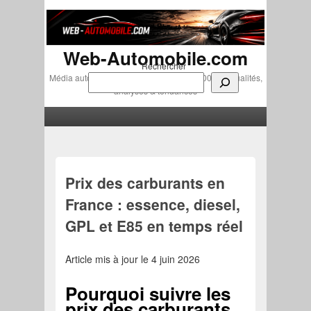
Web-Automobile.com
Rechercher
Média automobile indépendant depuis 2007 • Actualités,
analyses & tendances
Menu principal
Aller au contenu principal
Aller au contenu secondaire
Prix des carburants en
France : essence, diesel,
GPL et E85 en temps réel
Article mis à jour le 4 juin 2026
Pourquoi suivre les
prix des carburants