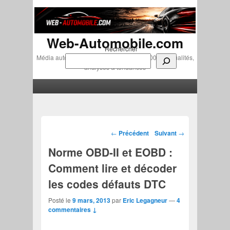
Web-Automobile.com
Rechercher
Média automobile indépendant depuis 2007 • Actualités,
analyses & tendances
Menu principal
Aller au contenu principal
Aller au contenu secondaire
Navigation des articles
←
Précédent
Suivant
→
Norme OBD-II et EOBD :
Comment lire et décoder
les codes défauts DTC
Posté le
9 mars, 2013
par
Eric Legagneur
—
4
commentaires ↓