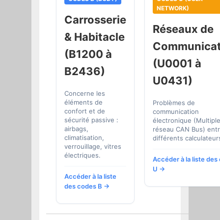
NETWORK)
Carrosserie
Réseaux de
& Habitacle
Communicat
(B1200 à
(U0001 à
B2436)
U0431)
Concerne les
éléments de
Problèmes de
confort et de
communication
sécurité passive :
électronique (Multipl
airbags,
réseau CAN Bus) entr
climatisation,
différents calculateur
verrouillage, vitres
électriques.
Accéder à la liste de
U →
Accéder à la liste
des codes B →