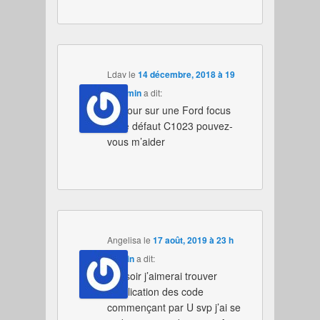
Ldav
le
14 décembre, 2018 à 19
h 00 min
a dit:
Bonjour sur une Ford focus
code défaut C1023 pouvez-
vous m’aider
Angelisa
le
17 août, 2019 à 23 h
32 min
a dit:
Bonsoir j’aimerai trouver
l’explication des code
commençant par U svp j’ai se