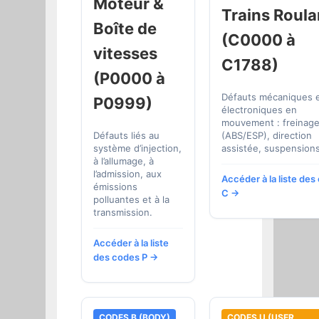
Moteur &
Trains Roula
Boîte de
(C0000 à
vitesses
C1788)
(P0000 à
Défauts mécaniques 
P0999)
électroniques en
mouvement : freinag
Défauts liés au
(ABS/ESP), direction
système d’injection,
assistée, suspensions
à l’allumage, à
l’admission, aux
Accéder à la liste de
émissions
C →
polluantes et à la
transmission.
Accéder à la liste
des codes P →
CODES B (BODY)
CODES U (USER