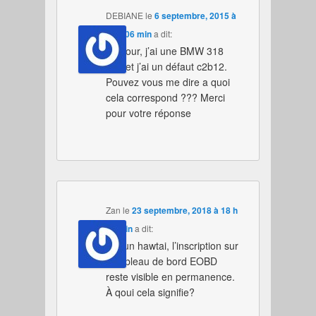
DEBIANE
le
6 septembre, 2015 à
19 h 06 min
a dit:
Bonjour, j’ai une BMW 318
e46 et j’ai un défaut c2b12.
Pouvez vous me dire a quoi
cela correspond ??? Merci
pour votre réponse
Zan
le
23 septembre, 2018 à 18 h
45 min
a dit:
J’ai un hawtai, l’inscription sur
le tableau de bord EOBD
reste visible en permanence.
À qoui cela signifie?