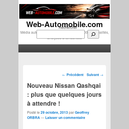
Web-Automobile.com
Rechercher
Média automobile indépendant depuis 2007 • Actualités,
analyses & tendances
Menu principal
Aller au contenu principal
Aller au contenu secondaire
Navigation des articles
←
Précédent
Suivant
→
Nouveau Nissan Qashqai
: plus que quelques jours
à attendre !
Posté le
29 octobre, 2013
par
Geoffrey
ORBRA
—
Laisser un commentaire