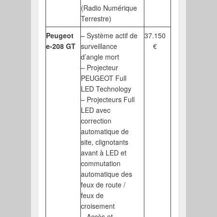
(Radio Numérique
Terrestre)
Peugeot
– Système actif de
37.150
e-208 GT
surveillance
€
d’angle mort
– Projecteur
PEUGEOT Full
LED Technology
– Projecteurs Full
LED avec
correction
automatique de
site, clignotants
avant à LED et
commutation
automatique des
feux de route /
feux de
croisement
– Accès et