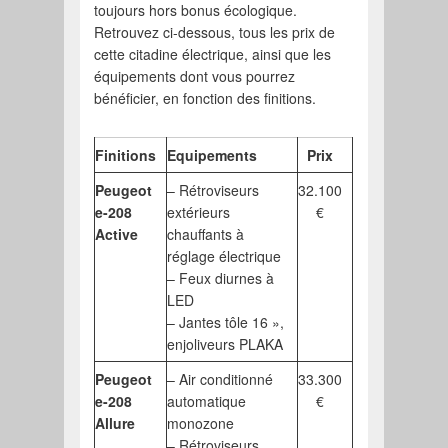
toujours hors bonus écologique.
Retrouvez ci-dessous, tous les prix de
cette citadine électrique, ainsi que les
équipements dont vous pourrez
bénéficier, en fonction des finitions.
Finitions
Equipements
Prix
Peugeot
– Rétroviseurs
32.100
e-208
extérieurs
€
Active
chauffants à
réglage électrique
– Feux diurnes à
LED
– Jantes tôle 16 »,
enjoliveurs PLAKA
Peugeot
– Air conditionné
33.300
e-208
automatique
€
Allure
monozone
– Rétroviseurs