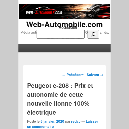
Web-Automobile.com
Rechercher
Média automobile indépendant depuis 2007 • Actualités,
analyses & tendances
Menu principal
Aller au contenu principal
Aller au contenu secondaire
Navigation des articles
←
Précédent
Suivant
→
Peugeot e-208 : Prix et
autonomie de cette
nouvelle lionne 100%
électrique
Posté le
6 janvier, 2020
par
redac
—
Laisser
un commentaire