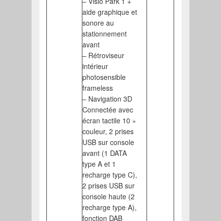
– Visio Park 1 +
aide graphique et
sonore au
stationnement
avant
– Rétroviseur
intérieur
photosensible
frameless
– Navigation 3D
Connectée avec
écran tactile 10 »
couleur, 2 prises
USB sur console
avant (1 DATA
type A et 1
recharge type C),
2 prises USB sur
console haute (2
recharge type A),
fonction DAB