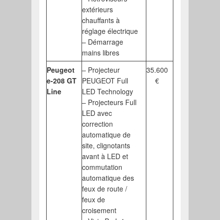
extérieurs
chauffants à
réglage électrique
– Démarrage
mains libres
Peugeot
– Projecteur
35.600
e-208 GT
PEUGEOT Full
€
Line
LED Technology
– Projecteurs Full
LED avec
correction
automatique de
site, clignotants
avant à LED et
commutation
automatique des
feux de route /
feux de
croisement