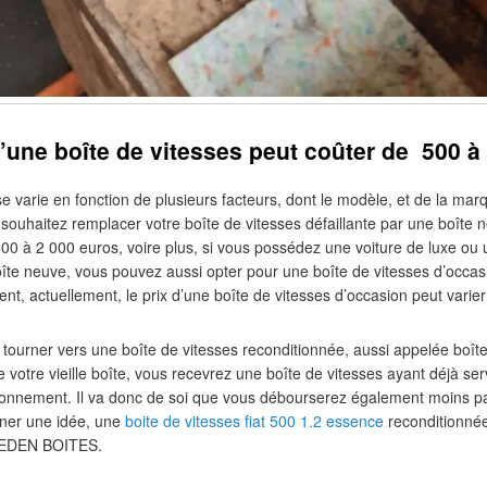
une boîte de vitesses peut coûter de 500 à
se varie en fonction de plusieurs facteurs, dont le modèle, et de la ma
souhaitez remplacer votre boîte de vitesses défaillante par une boîte n
0 à 2 000 euros, voire plus, si vous possédez une voiture de luxe ou u
boîte neuve, vous pouvez aussi opter pour une boîte de vitesses d’occa
nt, actuellement, le prix d’une boîte de vitesses d’occasion peut varie
s tourner vers une boîte de vitesses reconditionnée, aussi appelée boî
votre vieille boîte, vous recevrez une boîte de vitesses ayant déjà ser
ionnement. Il va donc de soi que vous débourserez également moins par
ner une idée, une
boite de vitesses fiat 500 1.2 essence
reconditionnée
 EDEN BOITES.