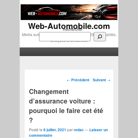
Web-Automobile.com
Rechercher
Média automobile indépendant depuis 2007 • Actualités,
analyses & tendances
Menu principal
Aller au contenu principal
Aller au contenu secondaire
Navigation des articles
←
Précédent
Suivant
→
Changement
d’assurance voiture :
pourquoi le faire cet été
?
Posté le
8 juillet, 2021
par
redac
—
Laisser un
commentaire