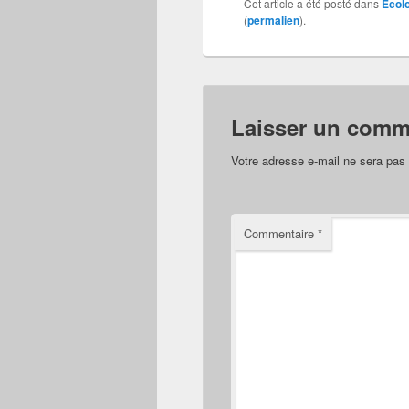
Cet article a été posté dans
Écolo
(
permalien
).
Laisser un comm
Votre adresse e-mail ne sera pas 
Commentaire
*