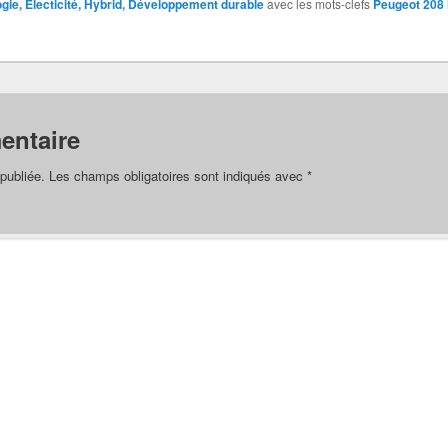
gie, Electicité, Hybrid, Développement durable
avec les mots-clefs
Peugeot 208 
entaire
publiée.
Les champs obligatoires sont indiqués avec
*