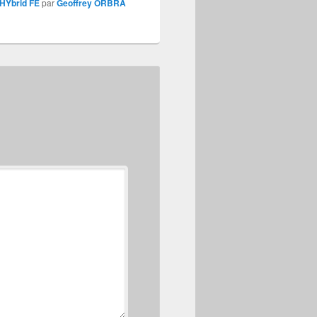
HYbrid FE
par
Geoffrey ORBRA