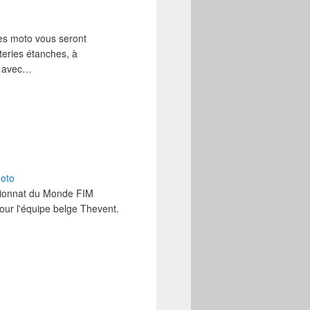
ies moto vous seront
teries étanches, à
 … avec…
moto
pionnat du Monde FIM
ur l'équipe belge Thevent.