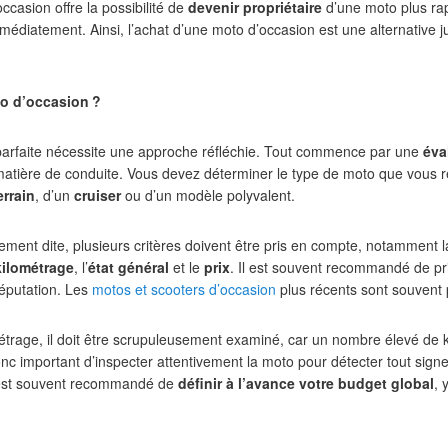
ccasion offre la possibilité de
devenir propriétaire
d’une moto plus ra
médiatement. Ainsi, l’achat d’une moto d’occasion est une alternative j
o d’occasion
?
 parfaite nécessite une approche réfléchie. Tout commence par une
éva
atière de conduite. Vous devez déterminer le type de moto que vous re
errain
, d’un
cruiser
ou d’un modèle polyvalent.
ment dite, plusieurs critères doivent être pris en compte, notamment 
kilométrage
, l’
état général
et le
prix
. Il est souvent recommandé de pri
éputation. Les
motos et scooters d’occasion
plus récents sont souvent p
étrage, il doit être scrupuleusement examiné, car un nombre élevé de 
t donc important d’inspecter attentivement la moto pour détecter tout s
il est souvent recommandé de
définir à l’avance votre budget global
, 