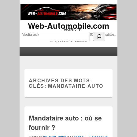
Web-Automobile.com
Rechercher
Média automobile indépendant depuis 2007 • Actualités,
analyses & tendances
Menu principal
Aller au contenu principal
Aller au contenu secondaire
ARCHIVES DES MOTS-
CLÉS:
MANDATAIRE AUTO
Mandataire auto : où se
fournir ?
Posté le
30 avril, 2021
par
redac
—
Laisser un