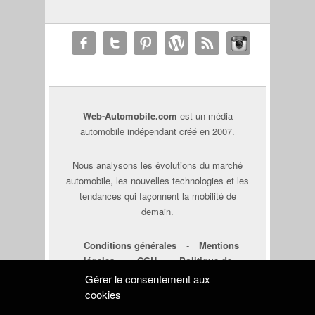
Web-Automobile.com
est un média
automobile indépendant créé en 2007.
Nous analysons les évolutions du marché
automobile, les nouvelles technologies et les
tendances qui façonnent la mobilité de
demain.
Conditions générales
-
Mentions
légales
-
CGU
-
Politique de
cookies
-
Déclaration de
Gérer le consentement aux
confidentialité
cookies