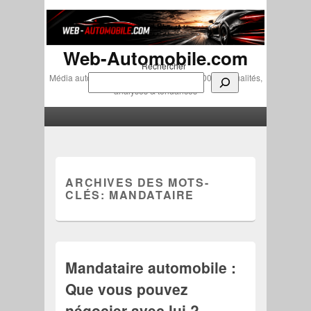
Web-Automobile.com
Rechercher
Média automobile indépendant depuis 2007 • Actualités,
analyses & tendances
Menu principal
Aller au contenu principal
Aller au contenu secondaire
ARCHIVES DES MOTS-
CLÉS:
MANDATAIRE
Mandataire automobile :
Que vous pouvez
négocier avec lui ?