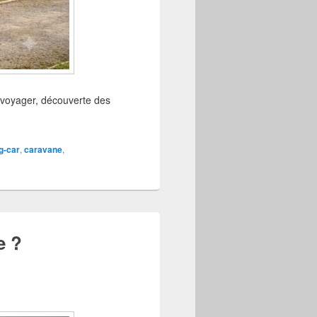
 voyager, découverte des
g-car
,
caravane
,
e ?