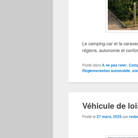
Le camping-car et la carava
régions, autonomie et confort
Posté dans
A ne pas rater
,
Camp
Réglementation automobile
,
sta
Véhicule de lo
Posté le
27 mars, 2025
par
reda