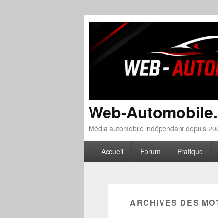
Web-Automobile
Média automobile indépendant depuis 200
Menu principal
Aller au contenu principal
Aller au contenu secondaire
Accueil
Forum
Pratique
ARCHIVES DES MO