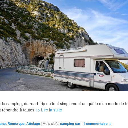
e camping, de road-trip ou tout simplement en quête d’un mode de tra
ut répondre à toutes
>> Lire la suite
ane, Remorque, Attelage
|
Mots-clefs:
camping-car
|
1 commentaire ↓