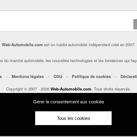
Web-Automobile.com
est un média automobile indépendant créé en 2007.
s du marché automobile, les nouvelles technologies et les tendances qui faç
s
-
Mentions légales
-
CGU
-
Politique de cookies
-
Déclarati
Copyright © 2007 - 2026
Web-Automobile.com
. Tous droits réservés.
le.com peuvent être affiliés. Ils permettent de soutenir le fonctionnement du
Gérer le consentement aux cookies
éditoriale.
Tous les cookies