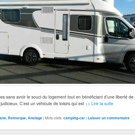
ces sans avoir le souci du logement tout en bénéficiant d’une liberté 
udicieux. C’est un véhicule de loisirs qui est
>> Lire la suite
ane, Remorque, Attelage
|
Mots-clefs:
camping-car
|
Laisser un commentaire