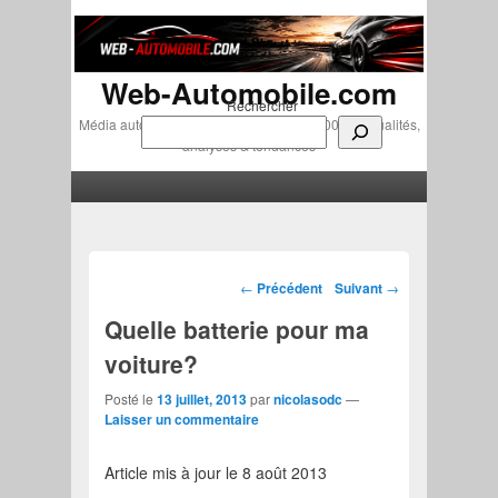
Web-Automobile.com
Rechercher
Média automobile indépendant depuis 2007 • Actualités,
analyses & tendances
Menu principal
Aller au contenu principal
Aller au contenu secondaire
Navigation des articles
←
Précédent
Suivant
→
Quelle batterie pour ma
voiture?
Posté le
13 juillet, 2013
par
nicolasodc
—
Laisser un commentaire
Article mis à jour le 8 août 2013