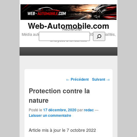
Web-Automobile.com
Rechercher
Média automobile indépendant depuis 2007 • Actualités,
analyses & tendances
Menu principal
Aller au contenu principal
Aller au contenu secondaire
Navigation des articles
←
Précédent
Suivant
→
Protection contre la
nature
Posté le
17 décembre, 2020
par
redac
—
Laisser un commentaire
Article mis à jour le 7 octobre 2022