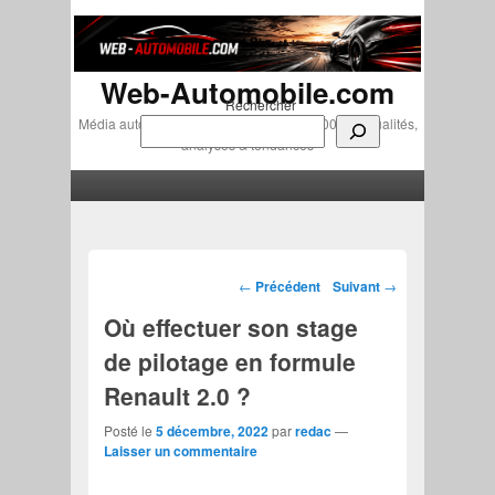
Web-Automobile.com
Rechercher
Média automobile indépendant depuis 2007 • Actualités,
analyses & tendances
Menu principal
Aller au contenu principal
Aller au contenu secondaire
Navigation des articles
←
Précédent
Suivant
→
Où effectuer son stage
de pilotage en formule
Renault 2.0 ?
Posté le
5 décembre, 2022
par
redac
—
Laisser un commentaire