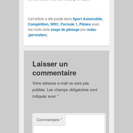
Cet article a été posté dans
Sport Automobile,
Compétition, WRC, Formule 1, Pilotes
avec
les mots-clefs
stage de pilotage
par
redac
(
permalien
).
Laisser un
commentaire
Votre adresse e-mail ne sera pas
publiée.
Les champs obligatoires sont
indiqués avec
*
Commentaire
*