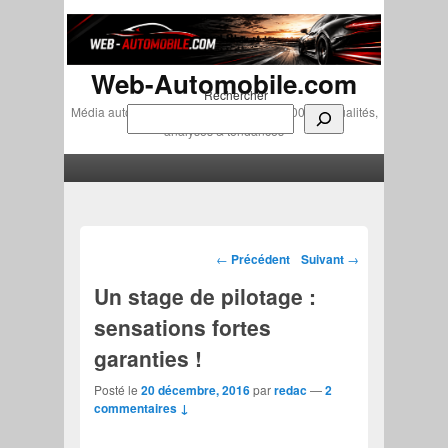
Web-Automobile.com
Rechercher
Média automobile indépendant depuis 2007 • Actualités,
analyses & tendances
Menu principal
Aller au contenu principal
Aller au contenu secondaire
Navigation des articles
←
Précédent
Suivant
→
Un stage de pilotage :
sensations fortes
garanties !
Posté le
20 décembre, 2016
par
redac
—
2
commentaires ↓