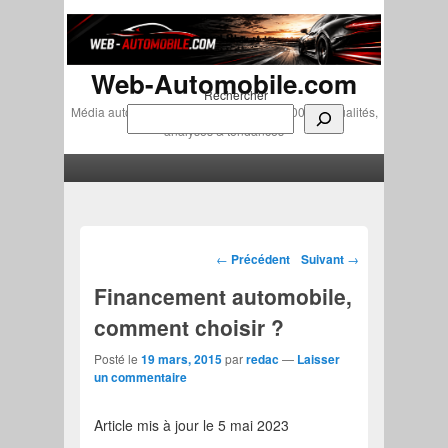
Web-Automobile.com
Rechercher
Média automobile indépendant depuis 2007 • Actualités,
analyses & tendances
Menu principal
Aller au contenu principal
Aller au contenu secondaire
Navigation des articles
←
Précédent
Suivant
→
Financement automobile,
comment choisir ?
Posté le
19 mars, 2015
par
redac
—
Laisser
un commentaire
Article mis à jour le 5 mai 2023