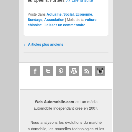
européens. Portées
>> Lire la suite
Posté dans
Actualité, Social, Economie,
Sondage, Association
|
Mots-clefs:
voiture
chinoise
|
Laisser un commentaire
Navigation des articles
←
Articles plus anciens
Web-Automobile.com
est un média
automobile indépendant créé en 2007.
Nous analysons les évolutions du marché
automobile, les nouvelles technologies et les