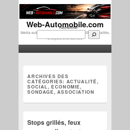
Web-Automobile.com
Rechercher
Média automobile indépendant depuis 2007 • Actualités,
analyses & tendances
Menu principal
Aller au contenu principal
Aller au contenu secondaire
ARCHIVES DES
CATÉGORIES:
ACTUALITÉ,
SOCIAL, ECONOMIE,
SONDAGE, ASSOCIATION
Stops grillés, feux