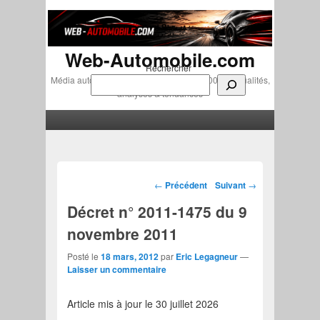
Web-Automobile.com
Rechercher
Média automobile indépendant depuis 2007 • Actualités,
analyses & tendances
Menu principal
Aller au contenu principal
Aller au contenu secondaire
Navigation des articles
←
Précédent
Suivant
→
Décret n° 2011-1475 du 9
novembre 2011
Posté le
18 mars, 2012
par
Eric Legagneur
—
Laisser un commentaire
Article mis à jour le 30 juillet 2026