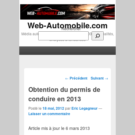
Web-Automobile.com
Rechercher
Média automobile indépendant depuis 2007 • Actualités,
analyses & tendances
Menu principal
Aller au contenu principal
Aller au contenu secondaire
Navigation des articles
←
Précédent
Suivant
→
Obtention du permis de
conduire en 2013
Posté le
18 mai, 2012
par
Eric Legagneur
—
Laisser un commentaire
Article mis à jour le 6 mars 2013