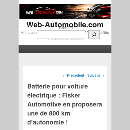
Web-Automobile.com
Rechercher
Média automobile indépendant depuis 2007 • Actualités,
analyses & tendances
Menu principal
Aller au contenu principal
Aller au contenu secondaire
Navigation des articles
←
Précédent
Suivant
→
Batterie pour voiture
électrique : Fisker
Automotive en proposera
une de 800 km
d’autonomie !