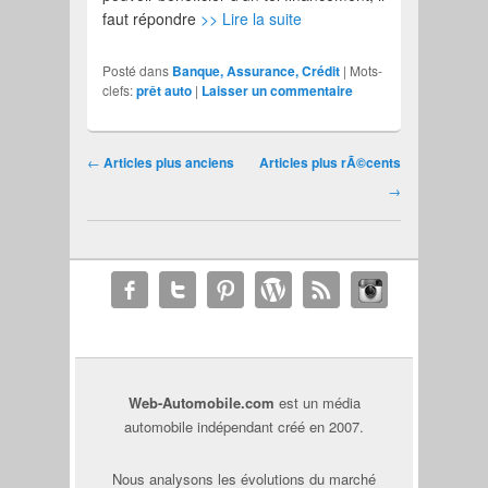
faut répondre
>> Lire la suite
Posté dans
Banque, Assurance, Crédit
|
Mots-
clefs:
prêt auto
|
Laisser un commentaire
Navigation des articles
←
Articles plus anciens
Articles plus rÃ©cents
→
Web-Automobile.com
est un média
automobile indépendant créé en 2007.
Nous analysons les évolutions du marché