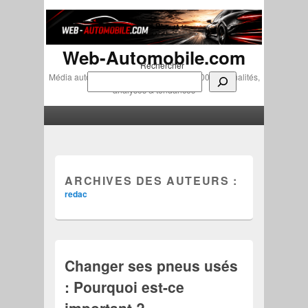
Web-Automobile.com
Rechercher
Média automobile indépendant depuis 2007 • Actualités,
analyses & tendances
Menu principal
Aller au contenu principal
Aller au contenu secondaire
ARCHIVES DES AUTEURS :
redac
Changer ses pneus usés
: Pourquoi est-ce