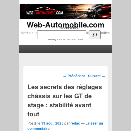
Web-Automobile.com
Rechercher
Média automobile indépendant depuis 2007 • Actualités,
analyses & tendances
Menu principal
Aller au contenu principal
Aller au contenu secondaire
Navigation des articles
←
Précédent
Suivant
→
Les secrets des réglages
châssis sur les GT de
stage : stabilité avant
tout
Posté le
13 août, 2025
par
redac
—
Laisser un
commentaire