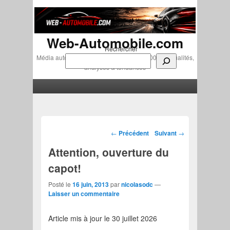
Web-Automobile.com
Rechercher
Média automobile indépendant depuis 2007 • Actualités,
analyses & tendances
Menu principal
Aller au contenu principal
Aller au contenu secondaire
Navigation des articles
←
Précédent
Suivant
→
Attention, ouverture du
capot!
Posté le
16 juin, 2013
par
nicolasodc
—
Laisser un commentaire
Article mis à jour le 30 juillet 2026