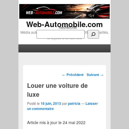
Web-Automobile.com
Rechercher
Média automobile indépendant depuis 2007 • Actualités,
analyses & tendances
Menu principal
Aller au contenu principal
Aller au contenu secondaire
Navigation des articles
←
Précédent
Suivant
→
Louer une voiture de
luxe
Posté le
16 juin, 2013
par
patricia
—
Laisser
un commentaire
Article mis à jour le 24 mai 2022