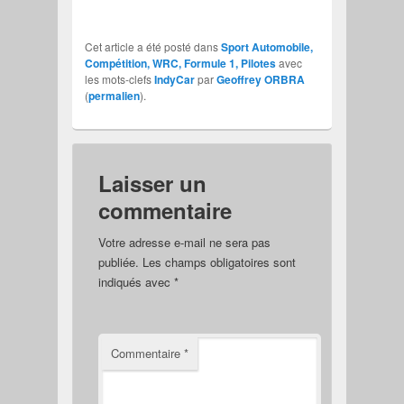
Cet article a été posté dans
Sport Automobile,
Compétition, WRC, Formule 1, Pilotes
avec
les mots-clefs
IndyCar
par
Geoffrey ORBRA
(
permalien
).
Laisser un
commentaire
Votre adresse e-mail ne sera pas
publiée.
Les champs obligatoires sont
indiqués avec
*
Commentaire
*