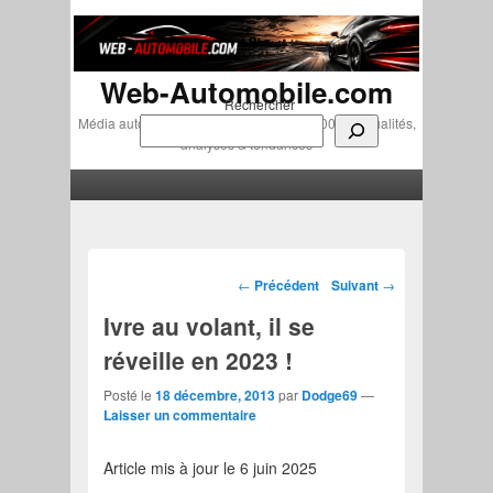
Web-Automobile.com
Rechercher
Média automobile indépendant depuis 2007 • Actualités,
analyses & tendances
Menu principal
Aller au contenu principal
Aller au contenu secondaire
Navigation des articles
←
Précédent
Suivant
→
Ivre au volant, il se
réveille en 2023 !
Posté le
18 décembre, 2013
par
Dodge69
—
Laisser un commentaire
Article mis à jour le 6 juin 2025