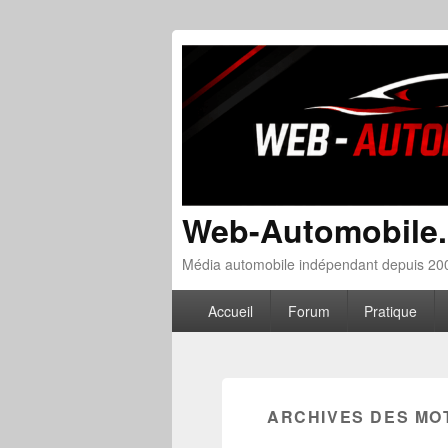
Web-Automobile
Média automobile indépendant depuis 200
Menu principal
Aller au contenu principal
Aller au contenu secondaire
Accueil
Forum
Pratique
ARCHIVES DES MO