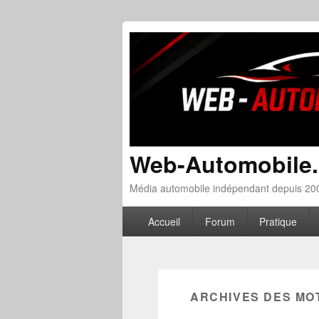
Web-Automobile
Média automobile indépendant depuis 200
Menu principal
Aller au contenu principal
Aller au contenu secondaire
Accueil
Forum
Pratique
ARCHIVES DES MO