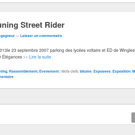
uning Street Rider
egagneur
—
Laisser un commentaire
 2013le 23 septembre 2007 parking des lycées voltaire et ED de Wingle
20 Élégances
>> Lire la suite
eting, Rassemblement, Evenement
|
Mots-clefs:
bitume
,
Exposees
,
Exposition
,
M
mentaire