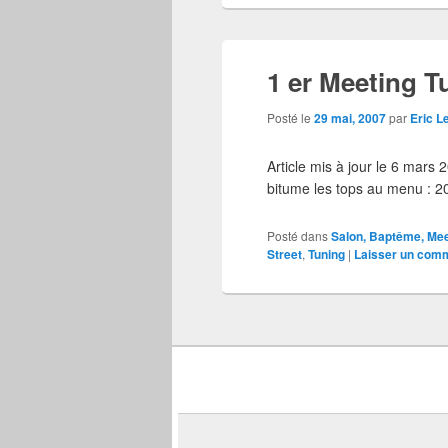
1 er Meeting T
Posté le
29 mai, 2007
par
Eric L
Article mis à jour le 6 mars
bitume les tops au menu : 
Posté dans
Salon, Baptême, Me
Street
,
Tuning
|
Laisser un com