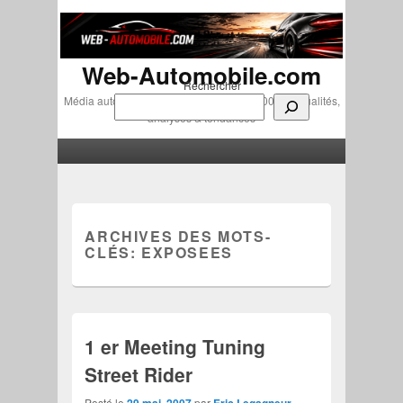
Web-Automobile.com
Rechercher
Média automobile indépendant depuis 2007 • Actualités,
analyses & tendances
Menu principal
Aller au contenu principal
Aller au contenu secondaire
ARCHIVES DES MOTS-
CLÉS:
EXPOSEES
1 er Meeting Tuning
Street Rider
Posté le
29 mai, 2007
par
Eric Legagneur
—