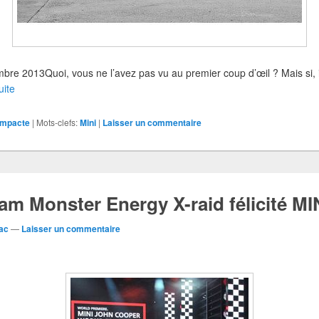
mbre 2013Quoi, vous ne l’avez pas vu au premier coup d’œil ? Mais si, il
uite
Compacte
|
Mots-clefs:
Mini
|
Laisser un commentaire
am Monster Energy X-raid félicité MI
ac
—
Laisser un commentaire