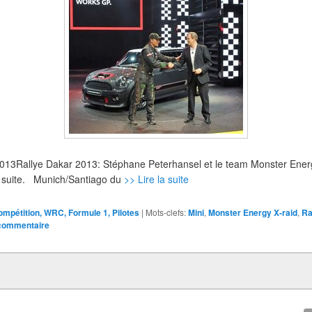
 2013Rallye Dakar 2013: Stéphane Peterhansel et le team Monster Energy
e suite. Munich/Santiago du
>> Lire la suite
ompétition, WRC, Formule 1, Pilotes
|
Mots-clefs:
Mini
,
Monster Energy X-raid
,
Ra
 commentaire