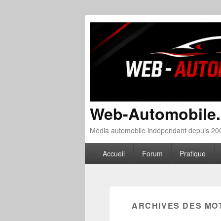
Web-Automobile
Média automobile indépendant depuis 200
Menu principal
Aller au contenu principal
Aller au contenu secondaire
Accueil
Forum
Pratique
ARCHIVES DES MO