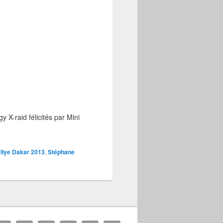
 X-raid félicités par Mini
llye Dakar 2013
,
Stéphane