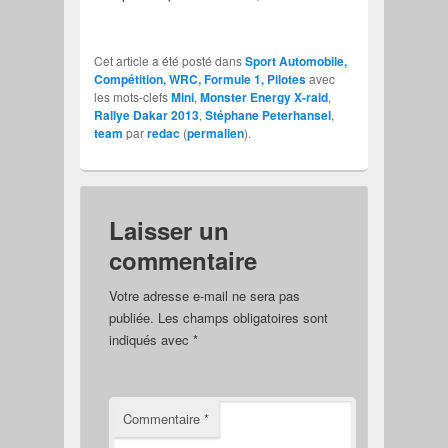
Cet article a été posté dans
Sport Automobile,
Compétition, WRC, Formule 1, Pilotes
avec
les mots-clefs
Mini
,
Monster Energy X-raid
,
Rallye Dakar 2013
,
Stéphane Peterhansel
,
team
par
redac
(
permalien
).
Laisser un
commentaire
Votre adresse e-mail ne sera pas
publiée.
Les champs obligatoires sont
indiqués avec
*
Commentaire
*