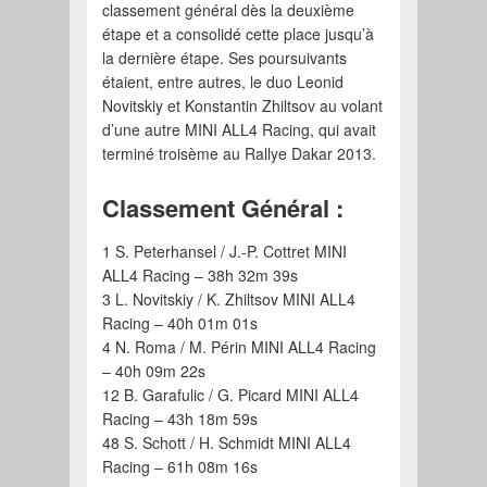
classement général dès la deuxième
étape et a consolidé cette place jusqu’à
la dernière étape. Ses poursuivants
étaient, entre autres, le duo Leonid
Novitskiy et Konstantin Zhiltsov au volant
d’une autre MINI ALL4 Racing, qui avait
terminé troisème au Rallye Dakar 2013.
Classement Général :
1 S. Peterhansel / J.-P. Cottret MINI
ALL4 Racing – 38h 32m 39s
3 L. Novitskiy / K. Zhiltsov MINI ALL4
Racing – 40h 01m 01s
4 N. Roma / M. Périn MINI ALL4 Racing
– 40h 09m 22s
12 B. Garafulic / G. Picard MINI ALL4
Racing – 43h 18m 59s
48 S. Schott / H. Schmidt MINI ALL4
Racing – 61h 08m 16s