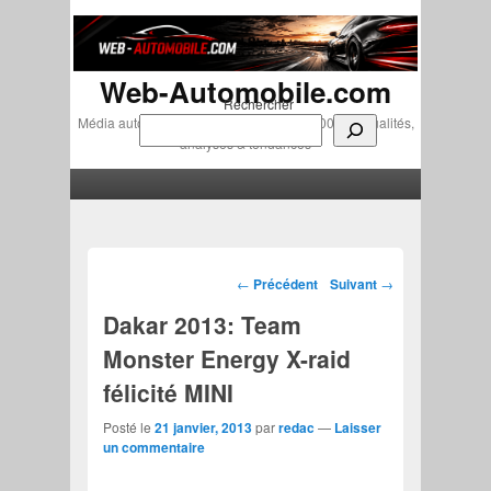
Web-Automobile.com
Rechercher
Média automobile indépendant depuis 2007 • Actualités,
analyses & tendances
Menu principal
Aller au contenu principal
Aller au contenu secondaire
Navigation des articles
←
Précédent
Suivant
→
Dakar 2013: Team
Monster Energy X-raid
félicité MINI
Posté le
21 janvier, 2013
par
redac
—
Laisser
un commentaire