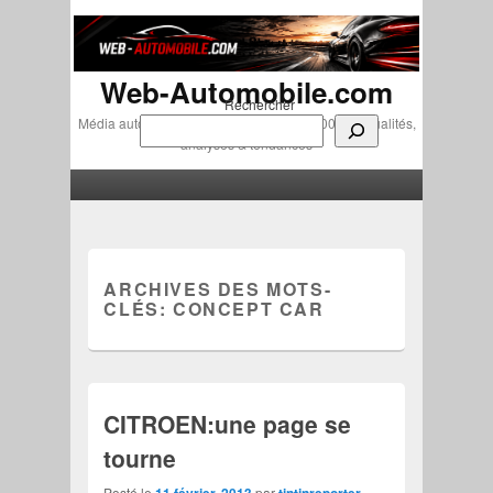
Web-Automobile.com
Rechercher
Média automobile indépendant depuis 2007 • Actualités,
analyses & tendances
Menu principal
Aller au contenu principal
Aller au contenu secondaire
ARCHIVES DES MOTS-
CLÉS:
CONCEPT CAR
CITROEN:une page se
tourne
Posté le
11 février, 2013
par
tintinreporter
—