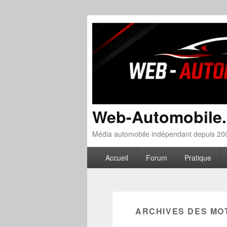
Web-Automobile
Média automobile indépendant depuis 200
Menu principal
Aller au contenu principal
Aller au contenu secondaire
Accueil
Forum
Pratique
ARCHIVES DES MO