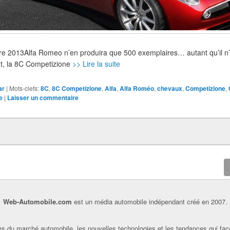
tobre 2013Alfa Romeo n’en produira que 500 exemplaires… autant qu’il n
nt, la 8C Competizione
>> Lire la suite
ar
|
Mots-clefs:
8C
,
8C Competizione
,
Alfa
,
Alfa Roméo
,
chevaux
,
Competizione
,
e
|
Laisser un commentaire
Web-Automobile.com
est un média automobile indépendant créé en 2007.
s du marché automobile, les nouvelles technologies et les tendances qui faç