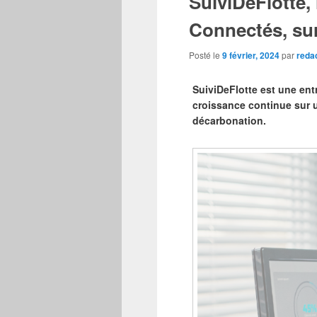
SuiviDeFlotte, 
Connectés, sur
Posté le
9 février, 2024
par
reda
SuiviDeFlotte est une ent
croissance continue sur un
décarbonation.