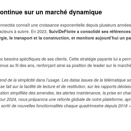
continue sur un marché dynamique
nnectés connaît une croissance exponentielle depuis plusieurs années,
acteurs à suivre. En 2023,
SuiviDeFlotte a consolidé ses références
rgie, le transport et la construction, et monitore aujourd’hui un p
.
x besoins spécifiques de ses clients. Cette stratégie payante lui a per
nue au fil des ans, renforçant ainsi sa position de leader sur le march
end de la simplicité dans l’usage. Les datas issues de la télématique so
e fait sur la facilité de lecture et de restitution, sur les rapports décisi
stion simplifiée des amendes, les alertes maintenance, la prise en cha
Pour 2024, nous préparons une refonte globale de notre plateforme, ap
it sortir de nouvelles fonctionnalités chaque quadrimestre depuis 2018
»