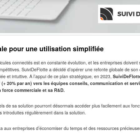
le pour une utilisation simplifiée
icules connectés est en constante évolution, et les entreprises doivent
pétitives. SuiviDeFlotte a décidé d’opérer une refonte globale de son out
ifiée et intuitive. A l’appui de ce plan stratégique, en 2023,
SuiviDeFlotte
f (+ 20% par an) vers les équipes conseils, communication et servic
 force commerciale et sa R&D.
els de sa solution pourront désormais accéder plus facilement aux fonct
introduites régulièrement dans la solution.
tra aux entreprises d’économiser du temps et des ressources précieuses