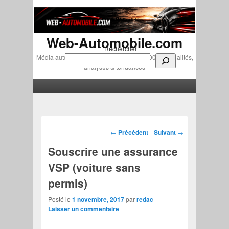
Web-Automobile.com
Rechercher
Média automobile indépendant depuis 2007 • Actualités,
analyses & tendances
Menu principal
Aller au contenu principal
Aller au contenu secondaire
Navigation des articles
←
Précédent
Suivant
→
Souscrire une assurance
VSP (voiture sans
permis)
Posté le
1 novembre, 2017
par
redac
—
Laisser un commentaire