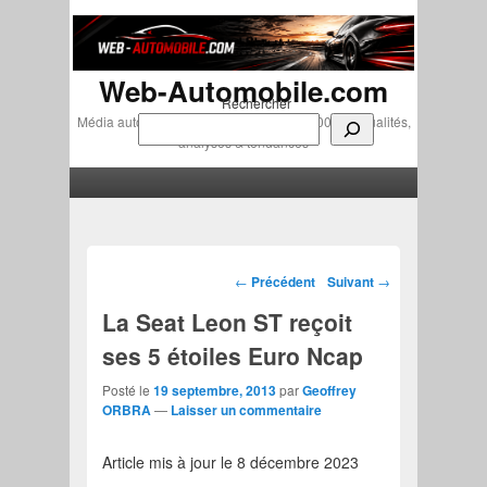
Web-Automobile.com
Rechercher
Média automobile indépendant depuis 2007 • Actualités,
analyses & tendances
Menu principal
Aller au contenu principal
Aller au contenu secondaire
Navigation des articles
←
Précédent
Suivant
→
La Seat Leon ST reçoit
ses 5 étoiles Euro Ncap
Posté le
19 septembre, 2013
par
Geoffrey
ORBRA
—
Laisser un commentaire
Article mis à jour le 8 décembre 2023