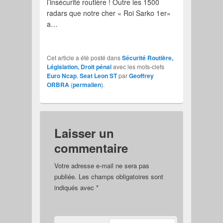
l’insécurité routière ! Outre les 1500
radars que notre cher « Roi Sarko 1er»
a…
Cet article a été posté dans
Sécurité Routière,
Législation, Droit pénal
avec les mots-clefs
Euro Ncap
,
Seat Leon ST
par
Geoffrey
ORBRA
(
permalien
).
Laisser un
commentaire
Votre adresse e-mail ne sera pas
publiée.
Les champs obligatoires sont
indiqués avec
*