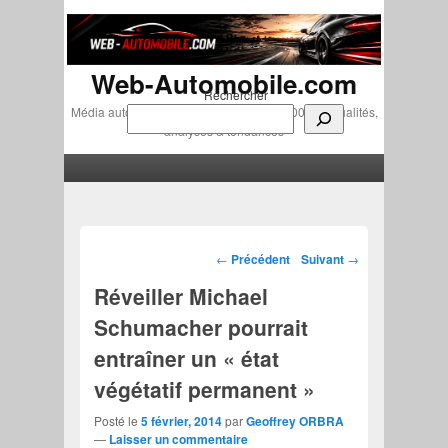
Web-Automobile.com
Rechercher
Média automobile indépendant depuis 2007 • Actualités,
analyses & tendances
Menu principal
Aller au contenu principal
Aller au contenu secondaire
Navigation des articles
←
Précédent
Suivant
→
Réveiller Michael
Schumacher pourrait
entraîner un « état
végétatif permanent »
Posté le
5 février, 2014
par
Geoffrey ORBRA
—
Laisser un commentaire