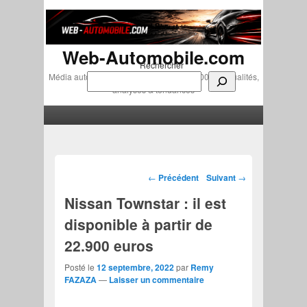
Web-Automobile.com
Rechercher
Média automobile indépendant depuis 2007 • Actualités,
analyses & tendances
Menu principal
Aller au contenu principal
Aller au contenu secondaire
Navigation des articles
←
Précédent
Suivant
→
Nissan Townstar : il est
disponible à partir de
22.900 euros
Posté le
12 septembre, 2022
par
Remy
FAZAZA
—
Laisser un commentaire