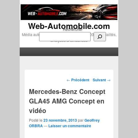
Web-Automobile.com
Rechercher
Média automobile indépendant depuis 2007 • Actualités,
analyses & tendances
Menu principal
Aller au contenu principal
Aller au contenu secondaire
Navigation des articles
←
Précédent
Suivant
→
Mercedes-Benz Concept
GLA45 AMG Concept en
vidéo
Posté le
23 novembre, 2013
par
Geoffrey
ORBRA
—
Laisser un commentaire