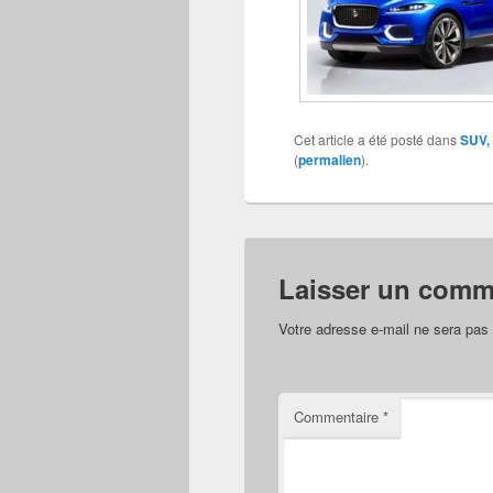
Cet article a été posté dans
SUV, 
(
permalien
).
Laisser un comm
Votre adresse e-mail ne sera pas 
Commentaire
*