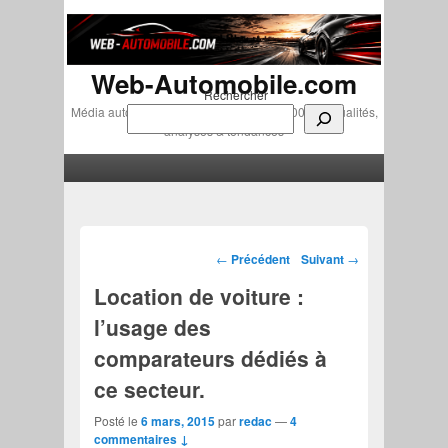
Web-Automobile.com
Rechercher
Média automobile indépendant depuis 2007 • Actualités,
analyses & tendances
Menu principal
Aller au contenu principal
Aller au contenu secondaire
Navigation des articles
←
Précédent
Suivant
→
Location de voiture :
l’usage des
comparateurs dédiés à
ce secteur.
Posté le
6 mars, 2015
par
redac
—
4
commentaires ↓