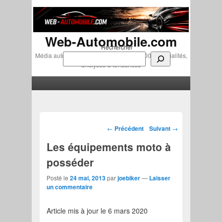
Web-Automobile.com
Rechercher
Média automobile indépendant depuis 2007 • Actualités,
analyses & tendances
Menu principal
Aller au contenu principal
Aller au contenu secondaire
Navigation des articles
←
Précédent
Suivant
→
Les équipements moto à
posséder
Posté le
24 mai, 2013
par
joebiker
—
Laisser
un commentaire
Article mis à jour le 6 mars 2020