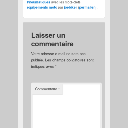
Pneumatiques
avec les mots-clefs
équipements moto
par
joebiker
(
permalien
).
Laisser un
commentaire
Votre adresse e-mail ne sera pas
publiée.
Les champs obligatoires sont
indiqués avec
*
Commentaire
*