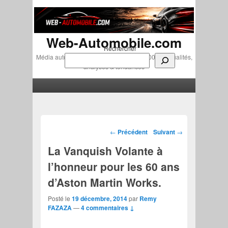
Web-Automobile.com
Rechercher
Média automobile indépendant depuis 2007 • Actualités,
analyses & tendances
Menu principal
Aller au contenu principal
Aller au contenu secondaire
Navigation des articles
←
Précédent
Suivant
→
La Vanquish Volante à
l’honneur pour les 60 ans
d’Aston Martin Works.
Posté le
19 décembre, 2014
par
Remy
FAZAZA
—
4 commentaires ↓