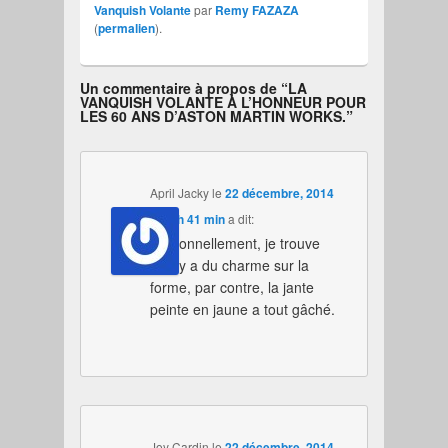
Vanquish Volante
par
Remy FAZAZA
(
permalien
).
Un commentaire à propos de “
LA
VANQUISH VOLANTE À L’HONNEUR POUR
LES 60 ANS D’ASTON MARTIN WORKS.
”
April Jacky
le
22 décembre, 2014
à 14 h 41 min
a dit:
Personnellement, je trouve
qu’il y a du charme sur la
forme, par contre, la jante
peinte en jaune a tout gâché.
Joy Cardin
le
22 décembre, 2014