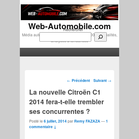
Web-Automobile.com
Rechercher
Média automobile indépendant depuis 2007 • Actualités,
analyses & tendances
Menu principal
Aller au contenu principal
Aller au contenu secondaire
Navigation des articles
←
Précédent
Suivant
→
La nouvelle Citroën C1
2014 fera-t-elle trembler
ses concurrentes ?
Posté le
6 juillet, 2014
par
Remy FAZAZA
—
1
commentaire ↓