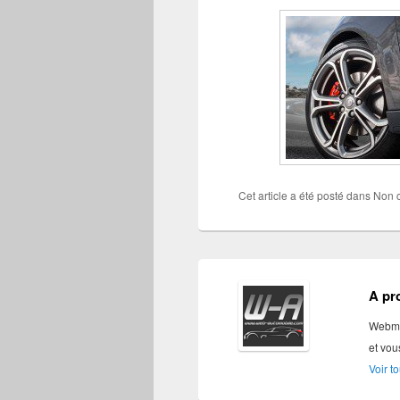
Cet article a été posté dans Non
A pr
Webmas
et vou
Voir t