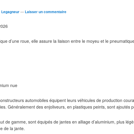
c Legagneur
—
Laisser un commentaire
 2026
lique d’une roue, elle assure la liaison entre le moyeu et le pneumatique
inium nue
constructeurs automobiles équipent leurs véhicules de production couran
es. Généralement des enjoliveurs, en plastiques peints, sont ajoutés po
aut de gamme, sont équipés de jantes en alliage d’aluminium, plus légèr
le de la jante.