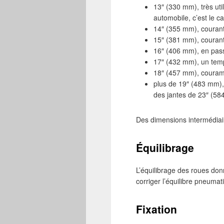
13″ (330 mm), très uti
automobile, c’est le ca
14″ (355 mm), courant
15″ (381 mm), courant
16″ (406 mm), en pass
17″ (432 mm), un temp
18″ (457 mm), couramme
plus de 19″ (483 mm), 
des jantes de 23″ (584
Des dimensions intermédiair
Équilibrage
L’équilibrage des roues donn
corriger l’équilibre pneumat
Fixation