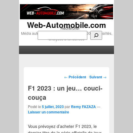
Web-Automobile.com
Rechercher
Média automobile indépendant depuis 2007 • Actualités,
analyses & tendances
Menu principal
Aller au contenu principal
Aller au contenu secondaire
Navigation des articles
←
Précédent
Suivant
→
F1 2023 : un jeu… couci-
couça
Posté le
5 juillet, 2023
par
Remy FAZAZA
—
Laisser un commentaire
Vous prévoyez d’acheter F1 2023, le
dernier titre de la série officielle de jeux