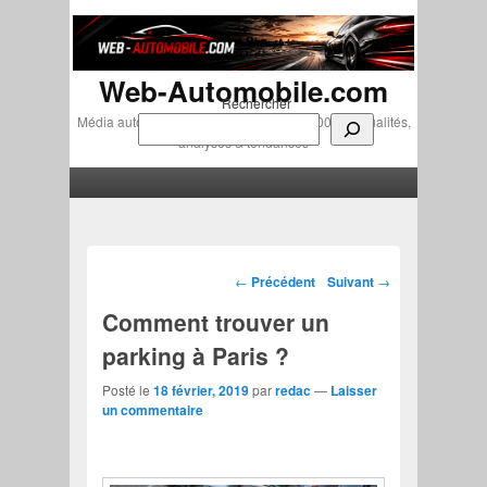
Web-Automobile.com
Rechercher
Média automobile indépendant depuis 2007 • Actualités,
analyses & tendances
Menu principal
Aller au contenu principal
Aller au contenu secondaire
Navigation des articles
←
Précédent
Suivant
→
Comment trouver un
parking à Paris ?
Posté le
18 février, 2019
par
redac
—
Laisser
un commentaire