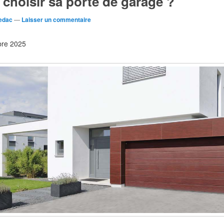
hoisir sa porte de garage ?
edac
—
Laisser un commentaire
obre 2025