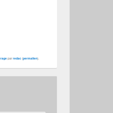
arage
par
redac
(
permalien
).