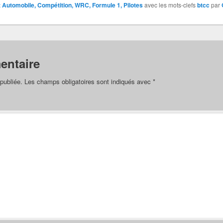
 Automobile, Compétition, WRC, Formule 1, Pilotes
avec les mots-clefs
btcc
par
entaire
publiée.
Les champs obligatoires sont indiqués avec
*