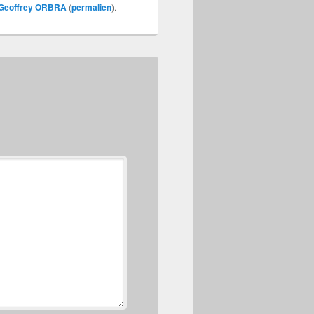
Geoffrey ORBRA
(
permalien
).