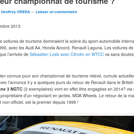
leur championnat de tourisme ?
r
Geoffrey ORBRA
—
Laisser un commentaire
cembre 2013
es voitures de tourisme dominaient la scène du sport-automobile interna
90, avec les Audi A4, Honda Accord, Renault Laguna. Les voitures de
que l’arrivée de
Sébastien Loeb avec Citroën en WTCC
va sans doutes 
, bien connue pour son championnat de tourisme relevé, cumule actuell
ec l’annonce il y a quelques jours du retour de Renault dans le Briti
ane 3 NGTC
(2 exemplaires) vont en effet être engagées en 2014? via un
, propriétaire d’un négociant en jantes, MDA Wheels. Le retour de la 
non-officiel, est la premier depuis 1999 !